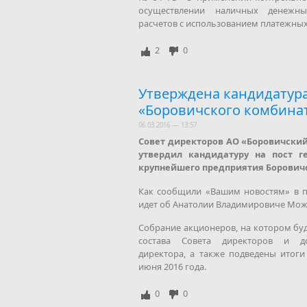
осуществлении наличных денежны
расчетов с использованием платежных
2
0
Утверждена кандидатура
«Боровичского комбина
06.03.2016 — 13:57
Совет директоров АО «Боровичски
утвердил кандидатуру на пост г
крупнейшего предприятия Боровичс
Как сообщили «Вашим новостям» в п
идет об Анатолии Владимировиче Мо
Собрание акционеров, на котором бу
состава Совета директоров и до
директора, а также подведены итоги 
июня 2016 года.
0
0