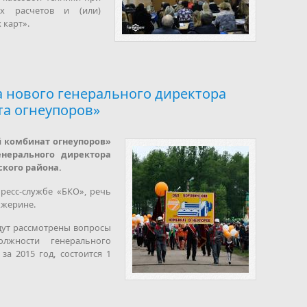
х расчетов и (или)
 карт».
 нового генерального директора
та огнеупоров»
й комбинат огнеупоров»
енерального директора
кого района.
ресс-службе «БКО», речь
жжерине.
дут рассмотрены вопросы
лжности генерального
за 2015 год, состоится 1