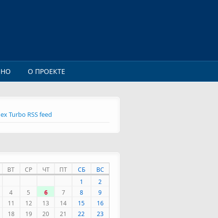
ИНО
О ПРОЕКТЕ
ex Turbo RSS feed
ВТ
СР
ЧТ
ПТ
СБ
ВС
1
2
4
5
6
7
8
9
11
12
13
14
15
16
18
19
20
21
22
23