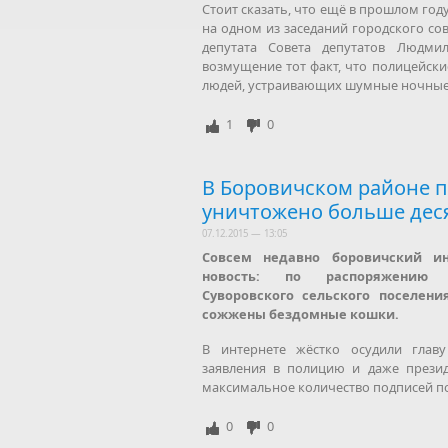
Стоит сказать, что ещё в прошлом год
на одном из заседаний городского сов
депутата Совета депутатов Людми
возмущение тот факт, что полицейски
людей, устраивающих шумные ночные 
1
0
В Боровичском районе 
уничтожено больше дес
07.12.2015 — 13:05
Совсем недавно боровичский ин
новость: по распоряжению 
Суворовского сельского поселен
сожжены бездомные кошки.
В интернете жёстко осудили глав
заявления в полицию и даже презид
максимальное количество подписей по
0
0