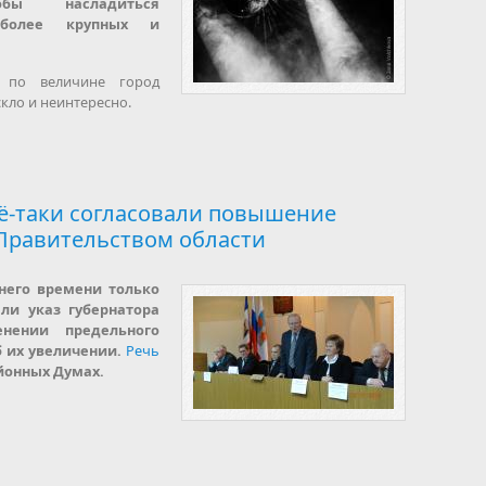
обы насладиться
более крупных и
 по величине город
скло и неинтересно.
ё-таки согласовали повышение
Правительством области
него времени только
ли указ губернатора
нении предельного
б их увеличении.
Речь
йонных Думах.