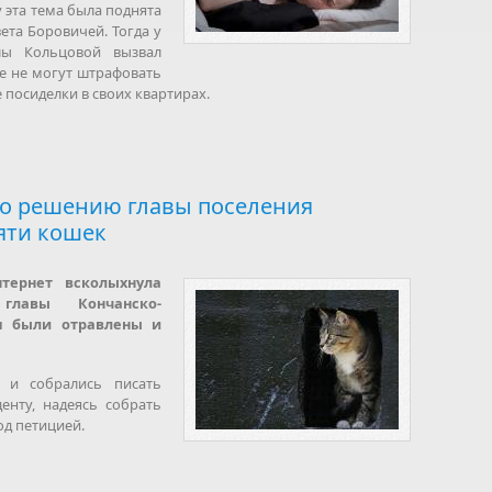
у эта тема была поднята
ета Боровичей. Тогда у
лы Кольцовой вызвал
е не могут штрафовать
посиделки в своих квартирах.
по решению главы поселения
яти кошек
тернет всколыхнула
главы Кончанско-
ия были отравлены и
у и собрались писать
енту, надеясь собрать
д петицией.