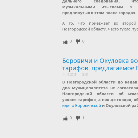
дальнего следования, чт
музыкальными изысками в 
продвинутых в этом плане городах.
А то, что приезжает во второй
Новгородской области, часто тухло, ту
0
0
Боровичи и Окуловка вс
тарифов, предлагаемое 
14.11.2015 — 16:01
В Новгородской области до недав
два муниципалитета не согласова
Новгородской области об изме
уровня тарифов, а проще говоря, о
идет о Боровичской
и Окуловской ра
0
1