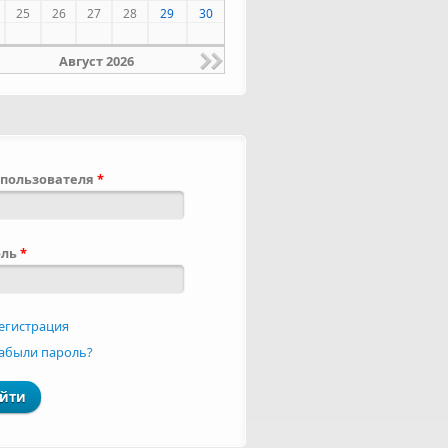
25
26
27
28
29
30
Август 2026
пользователя
*
оль
*
егистрация
абыли пароль?