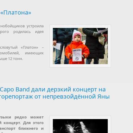
«Платона»
ьнобойщиков устроила
рого родилась идея
словутый «Платон» –
омобилей, имеющих
ше 12 тонн.
 Capo Band дали дерзкий концерт на
оторепортаж от непревзойдённой Яны
узыки редко может
 концерт. Для этого
анспорт ближнего и