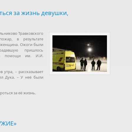
ься за жизнь девушки,
ельниково Травковского
пожар, в результате
я женщина. Ожоги были
радавшую пришлось
ой помощи им. И.И.
 утра, – рассказывает
л Дука. – У неё были
роться за её жизнь.
УЖИЕ»