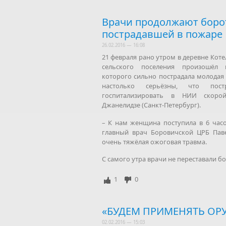
Врачи продолжают борот
пострадавшей в пожаре
26.02.2016 — 16:08
21 февраля рано утром в деревне Кот
сельского поселения произошёл 
которого сильно пострадала молода
настолько серьёзны, что пост
госпитализировать в НИИ скор
Джанелидзе (Санкт-Петербург).
– К нам женщина поступила в 6 часов
главный врач Боровичской ЦРБ Паве
очень тяжёлая ожоговая травма.
С самого утра врачи не переставали бо
1
0
«БУДЕМ ПРИМЕНЯТЬ ОР
02.02.2016 — 15:03