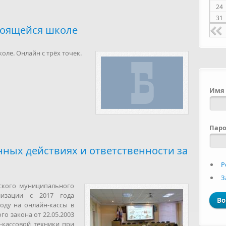
24
31
роящейся школе
оле. Онлайн с трёх точек.
Имя 
Пар
нных действиях и ответственности за
Р
З
ского муниципального
изации с 2017 года
оду на онлайн-кассы в
о закона от 22.05.2003
кассовой техники при