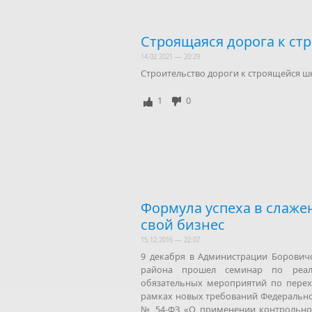
Строящаяся дорога к ст
14.02.2021 — 20:29
Строительство дороги к строящейся шк
1
0
Формула успеха в слаже
свой бизнес
15.12.2016 — 22:07
9 декабря в Администрации Борович
района прошел семинар по реал
обязательных мероприятий по перех
рамках новых требований Федеральног
№ 54-ФЗ «О применении контрольно-