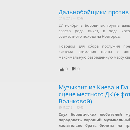
Дальнобойщики против 
07.12.2015 — 12:49
27 ноября в Боровичах группа дал
своего рода пикет, в ходе кото
совместного похода на Новгород.
Поводом для сбора послужил пре
система взимания платы с авт
максимальную разрешенную массу свы
0
0
Музыкант из Киева и Da
сцене местного ДК (+ ф
Волчковой)
20.11.2015 — 13:46
Слух боровичских любителей м
порадовать хороший музыкальный
желательно брать билеты на тр