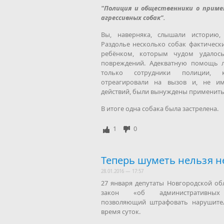
"Полиция и общественники о прим
агрессивных собак".
Вы, наверняка, слышали историю,
Раздолье несколько собак фактическ
ребёнком, которым чудом удалос
повреждений. Адекватную помощь 
только сотрудники полиции, к
отреагировали на вызов и, не им
действий, были вынуждены применить
В итоге одна собака была застрелена.
1
0
Теперь шуметь нельзя н
28.01.2016 — 17:57
27 января депутаты Новгородской о
закон «об административных 
позволяющий штрафовать нарушите
время суток.