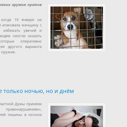
енении оружия против
 когда 19 января на
и атаковала женщину с
ь избежать увечий и
людям смогли оказать
оторые оперативно
ея другого варианта
 оружие.
е только ночью, но и днём
бластной Думы приняли
правонарушениях»,
лей тишины в ночное