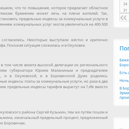
24
ешили, что то повышение, которое предлагает областное
31
тяжким бременем может лечь на плечи жителей. Так,
становить предельные индексы за коммунальные услуги в
елением коммунальных услуг могла увеличиться на 400-500
 согласились. Некоторые выступали жёстко и критично
фа. Похожая ситуация сложилась и в Окуловке.
По
Беже
Боро
, в том числе визита высокой делегации из регионального
телем губернатора Юрием Маланиным и председателем
Есть
й, и в Окуловской, и в Боровичской Думе родились
Ночь
ые индексы платы за коммунальные услуги, но раза в два
нем предельные индексы тарифов вырастут на 7,4% вместо
В Бо
Эрми
прои
Окуловского района Сергей Кузьмин, тем же путём пошли и
Кузьмина, изначальный предельный процент, предложенный
по Боровичам.