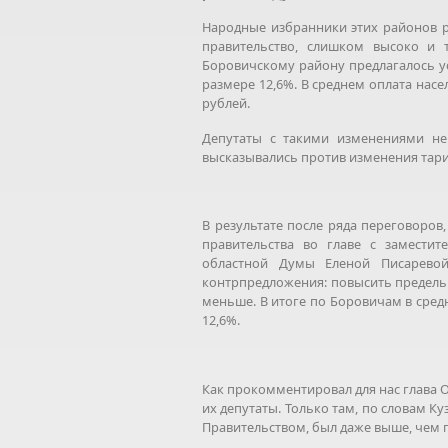
Народные избранники этих районов р
правительство, слишком высоко и 
Боровичскому району предлагалось у
размере 12,6%. В среднем оплата нас
рублей.
Депутаты с такими изменениями не
высказывались против изменения тари
В результате после ряда переговоров
правительства во главе с замести
областной Думы Еленой Писарево
контрпредложения: повысить предельн
меньше. В итоге по Боровичам в сред
12,6%.
Как прокомментировал для нас глава 
их депутаты. Только там, по словам 
Правительством, был даже выше, чем 