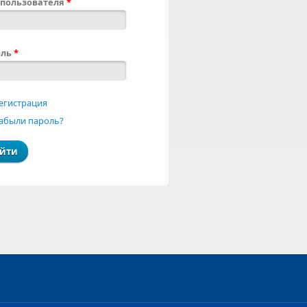
пользователя
*
оль
*
егистрация
абыли пароль?