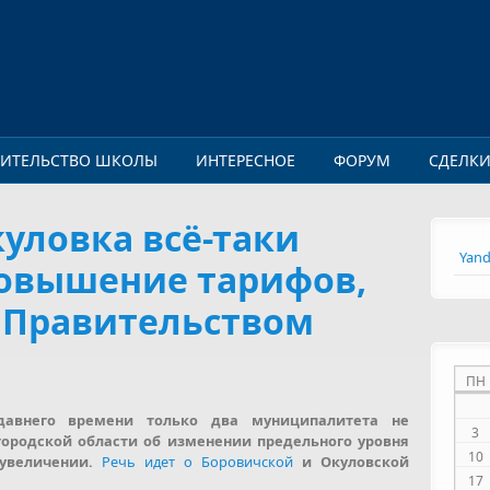
ОИТЕЛЬСТВО ШКОЛЫ
ИНТЕРЕСНОЕ
ФОРУМ
СДЕЛК
уловка всё-таки
Yand
повышение тарифов,
 Правительством
ПН
давнего времени только два муниципалитета не
3
городской области об изменении предельного уровня
10
 увеличении.
Речь идет о Боровичской
и Окуловской
17