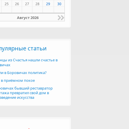
25
26
27
28
29
30
Август 2026
пулярные статьи
нцы из Счастья нашли счастье в
вичах
 ли в Боровичах политика?
 в приёмном покое
ровичах бывший реставратор
тажа превратил свой дом в
зведение искусства