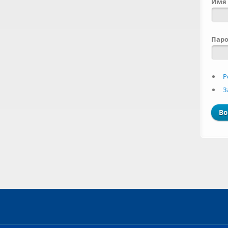
Имя 
Пар
Р
З