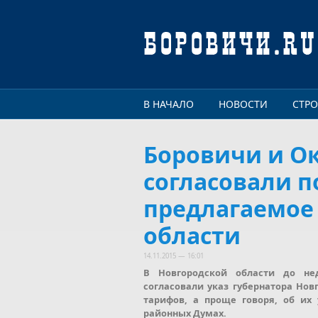
Перейти к основному содержанию
В НАЧАЛО
НОВОСТИ
СТР
Боровичи и Ок
согласовали 
предлагаемое
области
14.11.2015 — 16:01
В Новгородской области до не
согласовали указ губернатора Нов
тарифов, а проще говоря, об их
районных Думах.